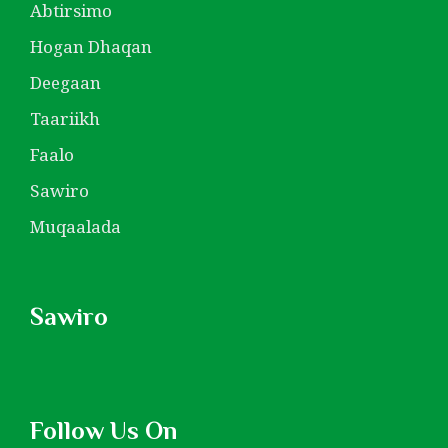
Abtirsimo
Hogan Dhaqan
Deegaan
Taariikh
Faalo
Sawiro
Muqaalada
Sawiro
Follow Us On