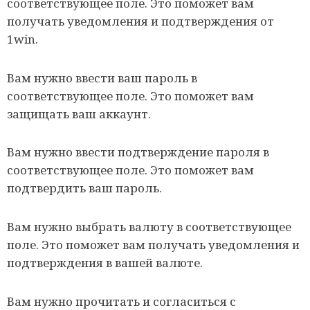
соответствующее поле. Это поможет вам
получать уведомления и подтверждения от
1win.
Вам нужно ввести ваш пароль в
соответствующее поле. Это поможет вам
защищать ваш аккаунт.
Вам нужно ввести подтверждение пароля в
соответствующее поле. Это поможет вам
подтвердить ваш пароль.
Вам нужно выбрать валюту в соответствующее
поле. Это поможет вам получать уведомления и
подтверждения в вашей валюте.
Вам нужно прочитать и согласиться с