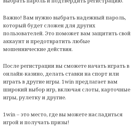
выбрать пароль и подтвердить регистрацию.
Важно! Вам нужно выбрать надежный пароль,
который будет сложен для других
пользователей. Это поможет вам защитить свой
аккаунт и предотвратить любые
мошеннические действия.
После регистрации вы сможете начать играть в
онлайн-казино, делать ставки на спорт или
играть в другие игры. 1win предлагает вам
широкий выбор игр, включая слоты, карточные
игры, рулетку и другие.
1win – это место, где вы можете насладиться
игрой и получать призы!