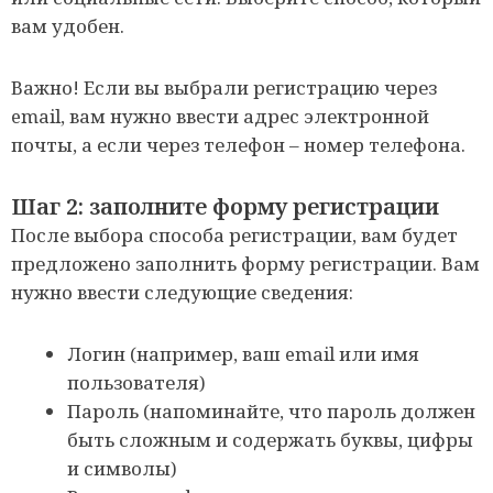
вам удобен.
Важно! Если вы выбрали регистрацию через
email, вам нужно ввести адрес электронной
почты, а если через телефон – номер телефона.
Шаг 2: заполните форму регистрации
После выбора способа регистрации, вам будет
предложено заполнить форму регистрации. Вам
нужно ввести следующие сведения:
Логин (например, ваш email или имя
пользователя)
Пароль (напоминайте, что пароль должен
быть сложным и содержать буквы, цифры
и символы)