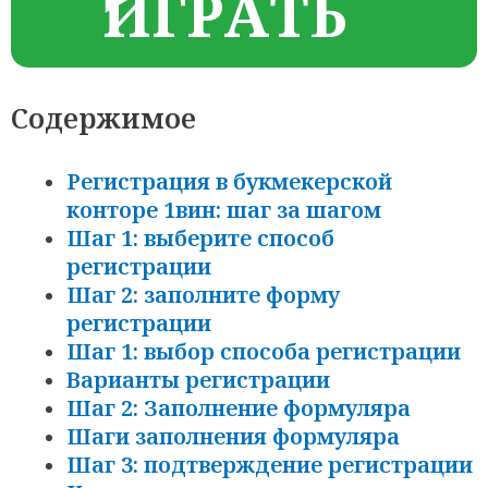
ИГРАТЬ
Содержимое
Регистрация в букмекерской
конторе 1вин: шаг за шагом
Шаг 1: выберите способ
регистрации
Шаг 2: заполните форму
регистрации
Шаг 1: выбор способа регистрации
Варианты регистрации
Шаг 2: Заполнение формуляра
Шаги заполнения формуляра
Шаг 3: подтверждение регистрации