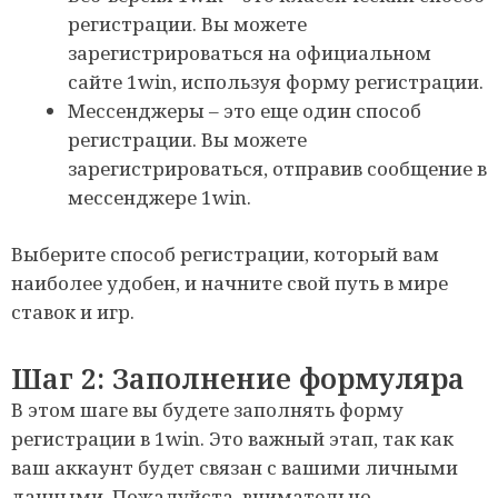
регистрации. Вы можете
зарегистрироваться на официальном
сайте 1win, используя форму регистрации.
Мессенджеры – это еще один способ
регистрации. Вы можете
зарегистрироваться, отправив сообщение в
мессенджере 1win.
Выберите способ регистрации, который вам
наиболее удобен, и начните свой путь в мире
ставок и игр.
Шаг 2: Заполнение формуляра
В этом шаге вы будете заполнять форму
регистрации в 1win. Это важный этап, так как
ваш аккаунт будет связан с вашими личными
данными. Пожалуйста, внимательно