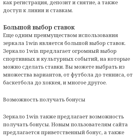
как регистрация, депозит и снятие, а также
доступ к линии и ставкам.
Большой выбор ставок
Еще одним преимуществом использования
зеркала 1win является большой выбор ставок.
Зеркало 1win предлагает огромный выбор
спортивных и культурных событий, на которые
можно сделать ставки. Вы можете выбрать из
множества вариантов, от футбола до тенниса, от
баскетбола до хоккея, и многое другое.
Возможность получать бонусы
Зеркало 1win также предлагает возможность
получать бонусы. Новым пользователям сайта
предлагается приветственный бонус, а также