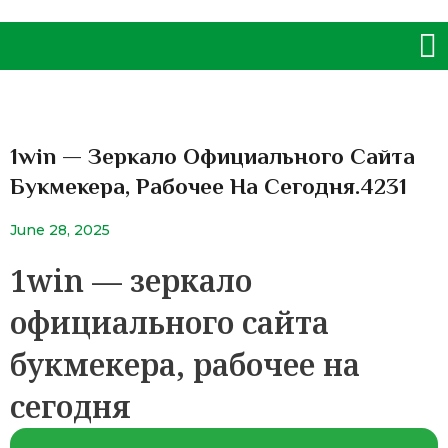
Skip
M
to
content
1win — Зеркало Официального Сайта
Букмекера, Рабочее На Сегодня.4231
June 28, 2025
1win — зеркало
официального сайта
букмекера, рабочее на
сегодня