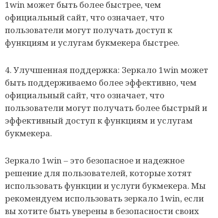
1win может быть более быстрее, чем
официальный сайт, что означает, что
пользователи могут получать доступ к
функциям и услугам букмекера быстрее.
4. Улучшенная поддержка: Зеркало 1win может
быть поддерживаемо более эффективно, чем
официальный сайт, что означает, что
пользователи могут получать более быстрый и
эффективный доступ к функциям и услугам
букмекера.
Зеркало 1win – это безопасное и надежное
решение для пользователей, которые хотят
использовать функции и услуги букмекера. Мы
рекомендуем использовать зеркало 1win, если
вы хотите быть уверены в безопасности своих