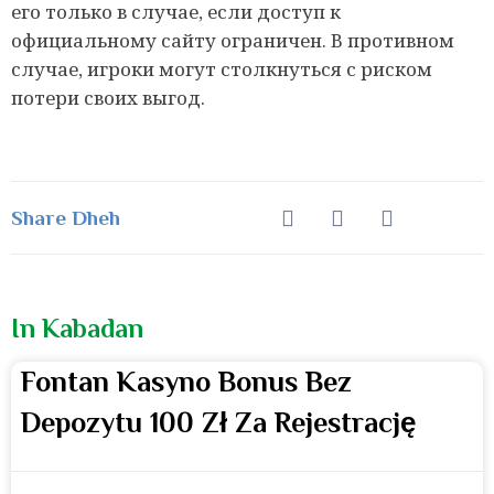
его только в случае, если доступ к
официальному сайту ограничен. В противном
случае, игроки могут столкнуться с риском
потери своих выгод.
Share Dheh
In Kabadan
Fontan Kasyno Bonus Bez
Depozytu 100 Zł Za Rejestrację
webmaster