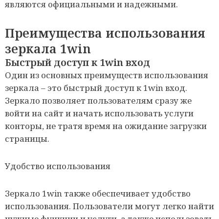
являются официальными и надежными.
Преимущества использования
зеркала 1win
Быстрый доступ к 1win вход
Один из основных преимуществ использования
зеркала – это быстрый доступ к 1win вход.
Зеркало позволяет пользователям сразу же
войти на сайт и начать использовать услуги
конторы, не тратя время на ожидание загрузки
страницы.
Удобство использования
Зеркало 1win также обеспечивает удобство
использования. Пользователи могут легко найти
нужные функции и услуги, а также использовать