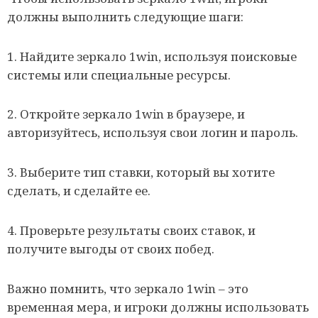
должны выполнить следующие шаги:
1. Найдите зеркало 1win, используя поисковые
системы или специальные ресурсы.
2. Откройте зеркало 1win в браузере, и
авторизуйтесь, используя свои логин и пароль.
3. Выберите тип ставки, который вы хотите
сделать, и сделайте ее.
4. Проверьте результаты своих ставок, и
получите выгоды от своих побед.
Важно помнить, что зеркало 1win – это
временная мера, и игроки должны использовать