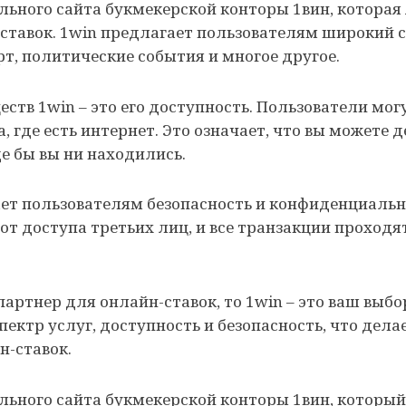
ального сайта букмекерской конторы 1вин, которая
ставок. 1win предлагает пользователям широкий с
рт, политические события и многое другое.
ств 1win – это его доступность. Пользователи мог
, где есть интернет. Это означает, что вы можете 
де бы вы ни находились.
ает пользователям безопасность и конфиденциальн
т доступа третьих лиц, и все транзакции проход
артнер для онлайн-ставок, то 1win – это ваш выбо
ектр услуг, доступность и безопасность, что дела
н-ставок.
ального сайта букмекерской конторы 1вин, которы