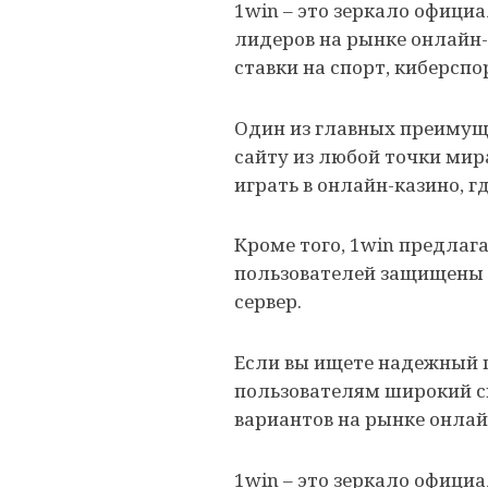
1win – это зеркало офици
лидеров на рынке онлайн-
ставки на спорт, киберспо
Один из главных преимуще
сайту из любой точки мира
играть в онлайн-казино, г
Кроме того, 1win предлаг
пользователей защищены о
сервер.
Если вы ищете надежный п
пользователям широкий сп
вариантов на рынке онлай
1win – это зеркало офици