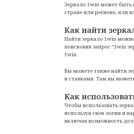
Зеркало 1win может быть 
стране или регионе, или к
Как найти зерка
Найти зеркало 1win можно,
поисковик запрос “1win зе
1win.
Вы можете также найти зе
и ставками. Там вы может
Как использоват
Чтобы использовать зеркал
используя свои логин и па
включая возможность делат