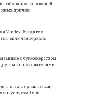
in заблокирован в вашей
и иных причин.
ли Yandex. Введите в
атов, включая зеркало
вязанные с букмекерством
 другими пользователями.
ркало и авторизоваться,
ям и услугам 1win,