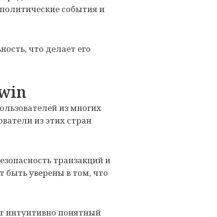
 политические события и
ость, что делает его
win
ользователей из многих
ователи из этих стран
езопасность транзакций и
 быть уверены в том, что
ет интуитивно понятный