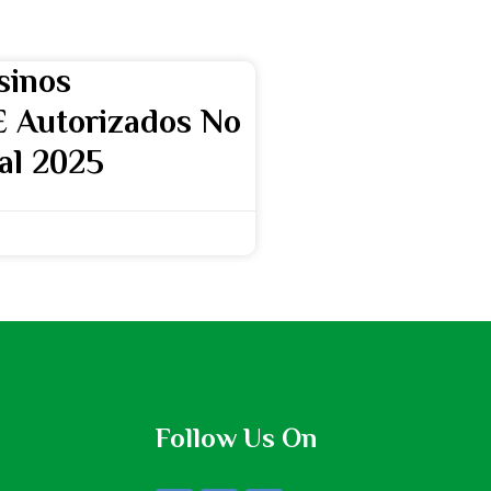
sinos
E Autorizados No
al 2025
Follow Us On
F
T
Y