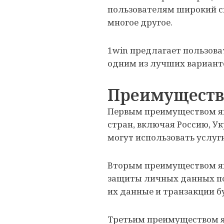
пользователям широкий сп
многое другое.
1win предлагает пользова
одним из лучших варианто
Преимущества
Первым преимуществом явл
стран, включая Россию, Ук
могут использовать услуги
Вторым преимуществом явл
защиты личных данных пол
их данные и транзакции 
Третьим преимуществом 