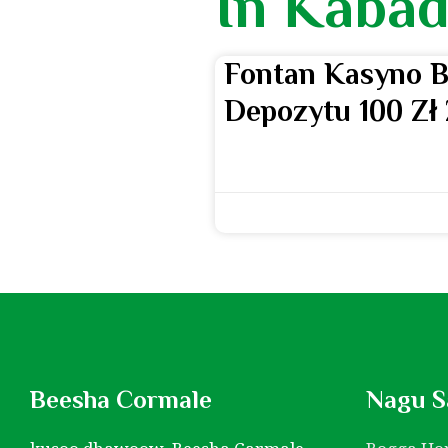
In Kaba
Fontan Kasyno 
Depozytu 100 Zł 
webmaster
Beesha Cormale
Nagu S