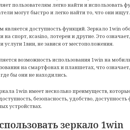
ляет пользователям легко найти и использовать ф
атели могут быстро и легко найти то, что они ищут.
является доступность функций. Зеркало 1win обе
и на спорт, кcasino, лотереи и другие. Это означае
и услуги 1вин, не завися от местоположения.
яется возможность использования 1win на мобиль
зования на смартфонах и планшетах, что означает,
 где бы они не находились.
еркала 1win имеет несколько преимуществ, котор
доступность, безопасность, удобство, доступность
ых устройствах.
спользовать зеркало 1win