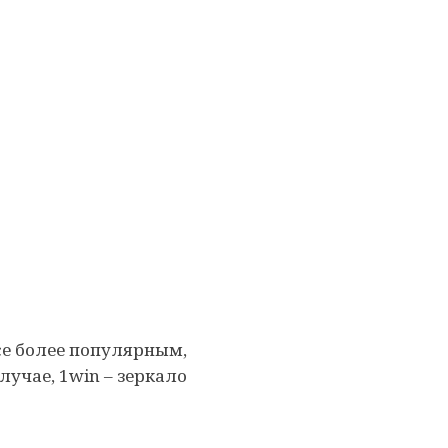
се более популярным,
учае, 1win – зеркало