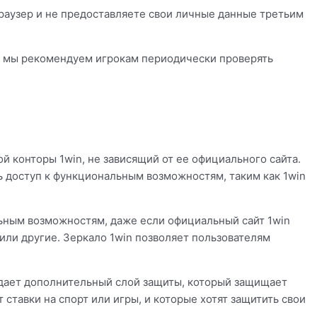
браузер и не предоставляете свои личные данные третьим
у мы рекомендуем игрокам периодически проверять
 конторы 1win, не зависящий от ее официального сайта.
ть доступ к функциональным возможностям, таким как 1win
льным возможностям, даже если официальный сайт 1win
или другие. Зеркало 1win позволяет пользователям
здает дополнительный слой защиты, который защищает
 ставки на спорт или игры, и которые хотят защитить свои