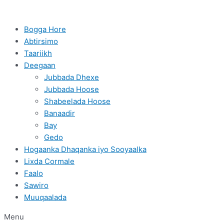
Skip
to
content
Bogga Hore
Abtirsimo
Taariikh
Deegaan
Jubbada Dhexe
Jubbada Hoose
Shabeelada Hoose
Banaadir
Bay
Gedo
Hogaanka Dhaqanka iyo Sooyaalka
Lixda Cormale
Faalo
Sawiro
Muuqaalada
Menu