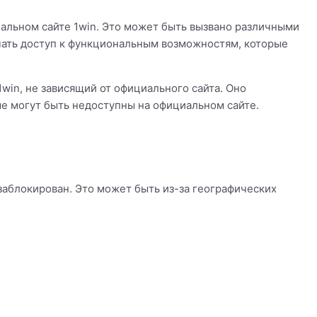
альном сайте 1win. Это может быть вызвано различными
чать доступ к функциональным возможностям, которые
win, не зависящий от официального сайта. Оно
е могут быть недоступны на официальном сайте.
 заблокирован. Это может быть из-за географических