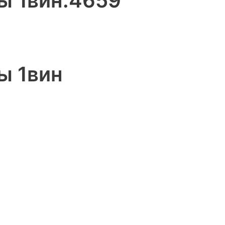
ы 1вин.4659
ы 1вин