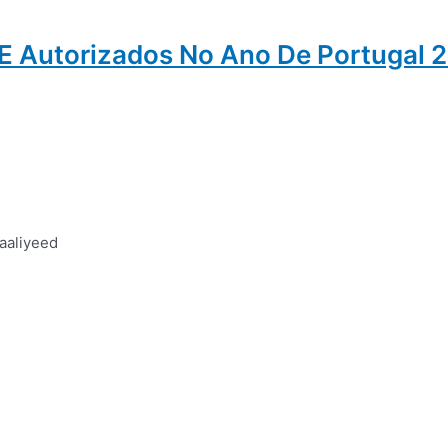
 E Autorizados No Ano De Portugal 
aaliyeed