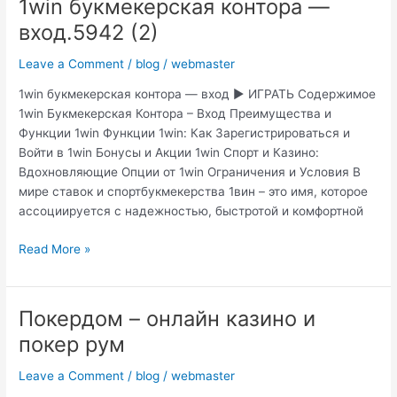
1win букмекерская контора —
1win
букмекерская
вход.5942 (2)
контора
—
Leave a Comment
/
blog
/
webmaster
вход.5942
1win букмекерская контора — вход ▶️ ИГРАТЬ Содержимое
(2)
1win Букмекерская Контора – Вход Преимущества и
Функции 1win Функции 1win: Как Зарегистрироваться и
Войти в 1win Бонусы и Акции 1win Спорт и Казино:
Вдохновляющие Опции от 1win Ограничения и Условия В
мире ставок и спортбукмекерства 1вин – это имя, которое
ассоциируется с надежностью, быстротой и комфортной
Read More »
Покердом – онлайн казино и
Покердом
–
покер рум
онлайн
казино
Leave a Comment
/
blog
/
webmaster
и