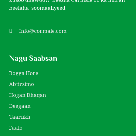
beelaha soomaaliyeed
Info@cormale.com
Nagu Saabsan
Bogga Hore
Abtirsimo
Hogan Dhaqan
Deegaan
Taariikh
Faalo