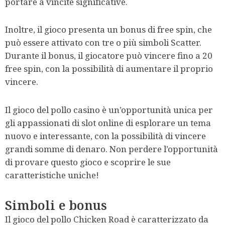
portare a vincite significative.
Inoltre, il gioco presenta un bonus di free spin, che
può essere attivato con tre o più simboli Scatter.
Durante il bonus, il giocatore può vincere fino a 20
free spin, con la possibilità di aumentare il proprio
vincere.
Il gioco del pollo casino è un’opportunità unica per
gli appassionati di slot online di esplorare un tema
nuovo e interessante, con la possibilità di vincere
grandi somme di denaro. Non perdere l’opportunità
di provare questo gioco e scoprire le sue
caratteristiche uniche!
Simboli e bonus
Il gioco del pollo Chicken Road è caratterizzato da