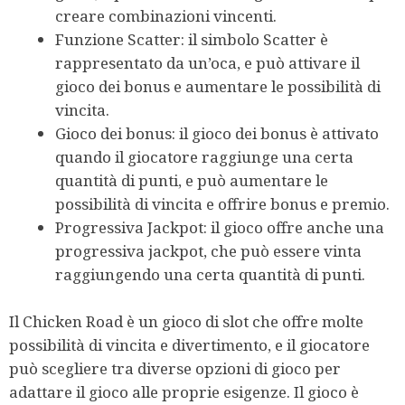
creare combinazioni vincenti.
Funzione Scatter: il simbolo Scatter è
rappresentato da un’oca, e può attivare il
gioco dei bonus e aumentare le possibilità di
vincita.
Gioco dei bonus: il gioco dei bonus è attivato
quando il giocatore raggiunge una certa
quantità di punti, e può aumentare le
possibilità di vincita e offrire bonus e premio.
Progressiva Jackpot: il gioco offre anche una
progressiva jackpot, che può essere vinta
raggiungendo una certa quantità di punti.
Il Chicken Road è un gioco di slot che offre molte
possibilità di vincita e divertimento, e il giocatore
può scegliere tra diverse opzioni di gioco per
adattare il gioco alle proprie esigenze. Il gioco è