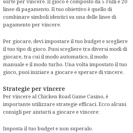
sorte per vincere. Il gioco è composto da 5 rulli e 20
linee di pagamento. Il tuo obiettivo è quello di
combinare simboli identici su una delle linee di
pagamento per vincere.
Per giocare, devi impostare il tuo budget e scegliere
il tuo tipo di gioco. Puoi scegliere tra diversi modi di
giocare, tra cui il modo automatico, il modo
manuale e il modo turbo. Una volta impostato il tuo
gioco, puoi iniziare a giocare e sperare di vincere.
Strategie per vincere
Per vincere al Chicken Road Game Casino, è
importante utilizzare strategie efficaci. Ecco alcuni
consigli per aiutarti a giocare e vincere:
Imposta il tuo budget e non superalo.