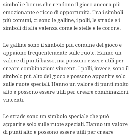
simboli e bonus che rendono il gioco ancora più
emozionante e ricco di opportunità. Tra i simboli
più comuni, ci sono le galline, i polli, le strade e i
simboli di alta valenza come le stelle e le corone.
Le galline sono il simbolo più comune del gioco e
appaiono frequentemente sulle ruote. Hanno un
valore di punti basso, ma possono essere utili per
creare combinazioni vincenti. I polli, invece, sono il
simbolo più alto del gioco e possono apparire solo
sulle ruote speciali. Hanno un valore di punti molto
alto e possono essere utili per creare combinazioni
vincenti.
Le strade sono un simbolo speciale che può
apparire solo sulle ruote speciali. Hanno un valore
di punti alto e possono essere utili per creare