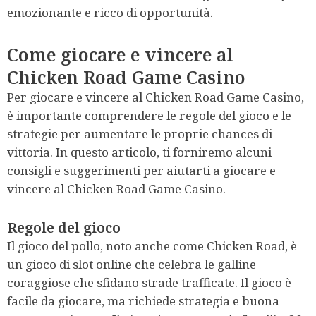
emozionante e ricco di opportunità.
Come giocare e vincere al
Chicken Road Game Casino
Per giocare e vincere al Chicken Road Game Casino,
è importante comprendere le regole del gioco e le
strategie per aumentare le proprie chances di
vittoria. In questo articolo, ti forniremo alcuni
consigli e suggerimenti per aiutarti a giocare e
vincere al Chicken Road Game Casino.
Regole del gioco
Il gioco del pollo, noto anche come Chicken Road, è
un gioco di slot online che celebra le galline
coraggiose che sfidano strade trafficate. Il gioco è
facile da giocare, ma richiede strategia e buona