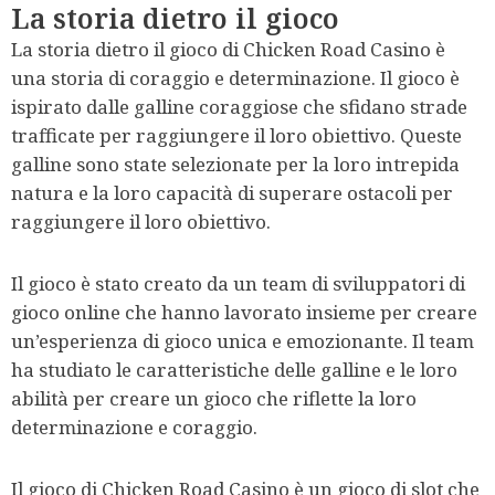
La storia dietro il gioco
La storia dietro il gioco di Chicken Road Casino è
una storia di coraggio e determinazione. Il gioco è
ispirato dalle galline coraggiose che sfidano strade
trafficate per raggiungere il loro obiettivo. Queste
galline sono state selezionate per la loro intrepida
natura e la loro capacità di superare ostacoli per
raggiungere il loro obiettivo.
Il gioco è stato creato da un team di sviluppatori di
gioco online che hanno lavorato insieme per creare
un’esperienza di gioco unica e emozionante. Il team
ha studiato le caratteristiche delle galline e le loro
abilità per creare un gioco che riflette la loro
determinazione e coraggio.
Il gioco di Chicken Road Casino è un gioco di slot che