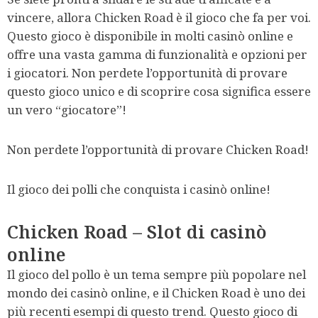
vincere, allora Chicken Road è il gioco che fa per voi.
Questo gioco è disponibile in molti casinò online e
offre una vasta gamma di funzionalità e opzioni per
i giocatori. Non perdete l’opportunità di provare
questo gioco unico e di scoprire cosa significa essere
un vero “giocatore”!
Non perdete l’opportunità di provare Chicken Road!
Il gioco dei polli che conquista i casinò online!
Chicken Road – Slot di casinò
online
Il gioco del pollo è un tema sempre più popolare nel
mondo dei casinò online, e il Chicken Road è uno dei
più recenti esempi di questo trend. Questo gioco di