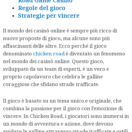
Road Game Casino
Regole del gioco
Strategie per vincere
Il mondo dei casinò online è sempre più ricco di
nuove proposte di gioco, ma alcune sono più
affascinanti delle altre. Ecco perché il gioco
denominato
chicken road
è diventato un fenomeno
nel mondo dei casinò online. Questo gioco,
sviluppato da un team di esperti, è un vero e
proprio capolavoro che celebra le galline
coraggiose che sfidano strade trafficate.
Il gioco è basato su un tema unico e originale, che
combina la passione per il gioco con l’emozione di
vincere. In Chicken Road, i giocatori sono immersi in
un mondo di avventura e azione, dove devono
guidare le galline attraverso strade trafficate e ostili