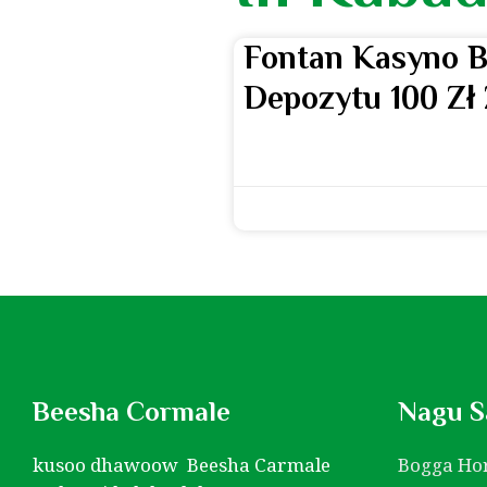
Fontan Kasyno 
Depozytu 100 Zł 
webmaster
Beesha Cormale
Nagu S
kusoo dhawoow Beesha Carmale
Bogga Ho