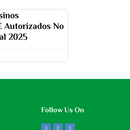
sinos
E Autorizados No
al 2025
Follow Us On
F
T
Y
a
w
o