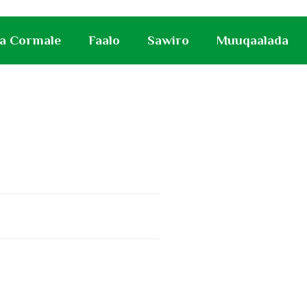
da Cormale
Faalo
Sawiro
Muuqaalada
h