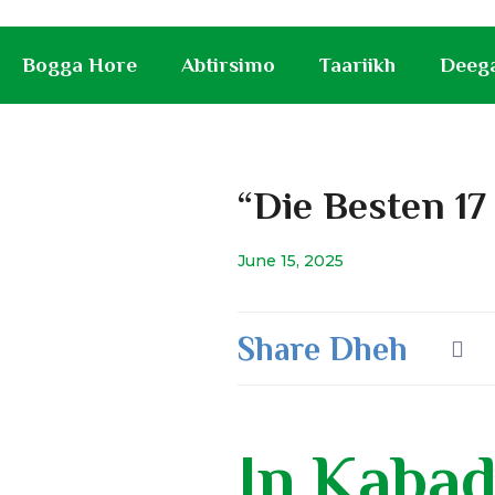
Skip
to
Bogga Hore
Abtirsimo
Taariikh
Deeg
content
“Die Besten 17
June 15, 2025
Share Dheh
In Kaba