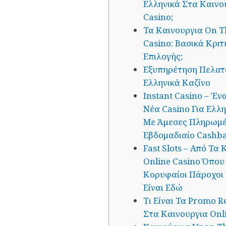
Ελληνικά Στα Καινο
Casino;
Τα Καινουργια On 
Casino: Βασικά Κριτ
Επιλογής;
Εξυπηρέτηση Πελατ
Ελληνικά Καζίνο
Instant Casino – Έν
Νέα Casino Για Ελλ
Με Άμεσες Πληρωμέ
Εβδομαδιαίο Cashb
Fast Slots – Από Τα
Online Casino Όπου
Κορυφαίοι Πάροχοι 
Είναι Εδώ
Τι Είναι Τα Promo 
Στα Καινουργια Onl