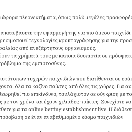
διάφορα πλεονεκτήματα, όπως πολύ μεγάλες προσφορές 
 κατεβάσετε την εφαρμογή της για πιο άμεσο παιχνίδι
χρησιμοποιεί τεχνολογίες κρυπτογράφησης για την προ
σφαλείας από ανεξάρτητους οργανισμούς.
ύουν τα χρήματά τους με κάποια δυσπιστία σε πρόσφατα
πρόβλημα της εμπιστοσύνης.
ιστότοπων τυχερών παιχνιδιών που διατίθενται σε εσάς
νται όλα τα καζίνο παίκτες από όλες τις χώρες. Για αυτ
θεωρηθεί πιο επικίνδυνο, τουλάχιστον σε σύγκριση με το
ς με τον χρόνο και έχουν χιλιάδες παίκτες. Συνεχίστε να
ετε για τα online betting establishment live. Η διάθεσ
 πρόσβαση σε έναν αναβαθμισμένο κόσμο παιχνιδιών.