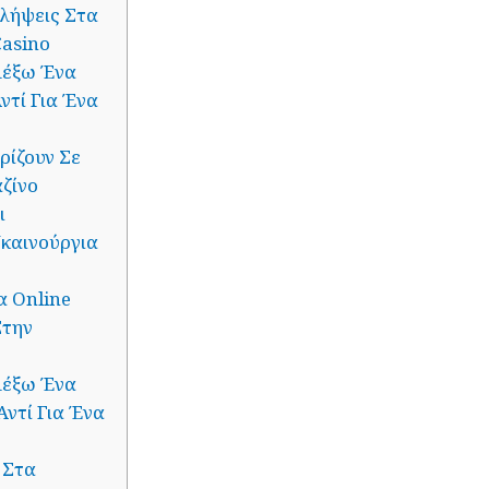
λήψεις Στα
Casino
ιλέξω Ένα
ντί Για Ένα
ρίζουν Σε
ζίνο
ι
καινούργια
α Online
Στην
ιλέξω Ένα
Αντί Για Ένα
 Στα