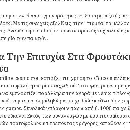
μισμάτων είναι οι γρηγορότερες, ενώ οι τραπεζικές με
ρες. Με τις συνεχείς εξελίξεις στον” “τομέα, το μέλλον
ις. Αναμένουμε να δούμε πρωτοποριακές τεχνολογίες 
μπειρία των παικτών.
ια Την Επιτυχία Στα Φρουτάκ
νο
online casino που εστιάζει στη χρήση του Bitcoin αλλά κ
αι ασφαλή εμπειρία παιχνιδιού. Το συγκεκριμένο proje
n να εμπλουτίζει παράλληλα την αγορά με νέους τίτλου
σφέρει μια μεγάλη πληθώρα παιχνιδιών καζίνο όπως φρ
ne games. Συνολικά υπάρχουν πάνω από 6. 1000 παιχνίδ
ετε εύκολα. Εκτός των συναλλαγών με κρυπτονομίσματα 
κών πορτοφολιών επιτρέποντας γρήγορες καταθέσεις” 