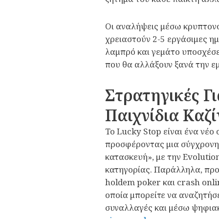
Οι αναλήψεις μέσω κρυπτονο
χρειαστούν 2-5 εργάσιμες ημέ
λαμπρό και γεμάτο υποσχέσε
που θα αλλάξουν ξανά την ε
Στρατηγικές Γ
Παιχνίδια Καζί
Το Lucky Stop είναι ένα νέο 
προσφέροντας μια σύγχρονη κ
κατασκευή», με την Evolutio
κατηγορίας. Παράλληλα, προ
holdem poker και crash onli
οποία μπορείτε να αναζητήσ
συναλλαγές και μέσω ψηφια