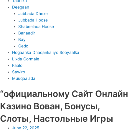
Taariikh
Deegaan
Jubbada Dhexe
Jubbada Hoose
Shabeelada Hoose
Banaadir
Bay
Gedo
Hogaanka Dhaqanka iyo Sooyaalka
Lixda Cormale
Faalo
Sawiro
Muuqaalada
“официальному Сайт Онлайн
Казино Вован, Бонусы,
Слоты, Настольные Игры
June 22, 2025