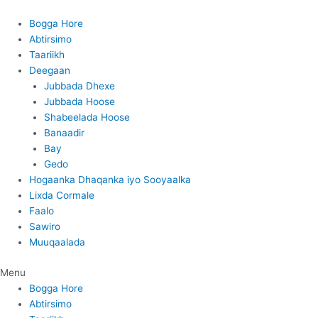
Skip
to
Bogga Hore
content
Abtirsimo
Taariikh
Deegaan
Jubbada Dhexe
Jubbada Hoose
Shabeelada Hoose
Banaadir
Bay
Gedo
Hogaanka Dhaqanka iyo Sooyaalka
Lixda Cormale
Faalo
Sawiro
Muuqaalada
Menu
Bogga Hore
Abtirsimo