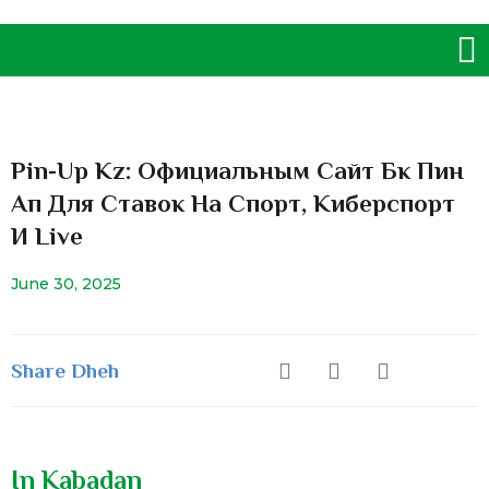
Skip
M
to
content
Pin-Up Kz: Официальным Сайт Бк Пин
Ап Для Ставок На Спорт, Киберспорт
И Live
June 30, 2025
Share Dheh
In Kabadan