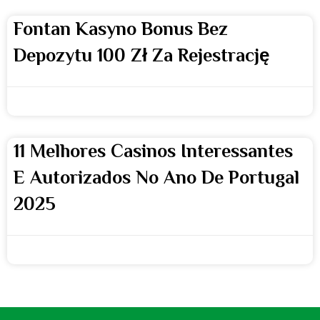
Fontan Kasyno Bonus Bez
Depozytu 100 Zł Za Rejestrację
webmaster
11 Melhores Casinos Interessantes
E Autorizados No Ano De Portugal
2025
webmaster