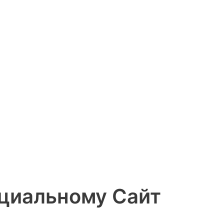
ициальному Сайт