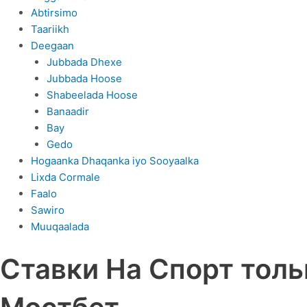
Abtirsimo
Taariikh
Deegaan
Jubbada Dhexe
Jubbada Hoose
Shabeelada Hoose
Banaadir
Bay
Gedo
Hogaanka Dhaqanka iyo Sooyaalka
Lixda Cormale
Faalo
Sawiro
Muuqaalada
Ставки На Спорт тол