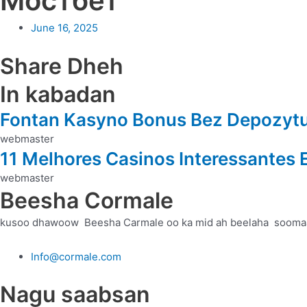
Мостбет
June 16, 2025
Share Dheh
In kabadan
Fontan Kasyno Bonus Bez Depozytu 
webmaster
11 Melhores Casinos Interessantes
webmaster
Beesha Cormale
kusoo dhawoow Beesha Carmale oo ka mid ah beelaha sooma
Info@cormale.com
Nagu saabsan