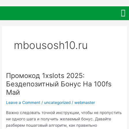
Skip
M
to
content
mbousosh10.ru
Промокод 1xslots 2025:
Промокод
1xslots
Бездепозитный Бонус На 100fs
2025:
Май
Бездепозитный
Бонус
Leave a Comment
/
uncategorized
/
webmaster
На
100fs
Важно следовать точной инструкции, чтобы не пропустить
Май
ни одного шага и получить желаемый бонус. Давайте
разберем пошаговый алгоритм, как правильно