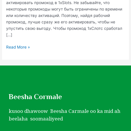
активировать промокод в 1xSlots. Не забывайте, что
некоторые промокоды могут быть ограничены по времени
или количеству активаций. Поэтому, найдя рабочий
промокод, лучше сразу же его активировать, чтобы не
упустить свою выгоду. Чтобы промокод 1хСлотс сработал
[…]
Read More »
Beesha Cormale
kusoo dhawoow Beesha Carmale oo ka mid ah
beelaha soomaaliyeed