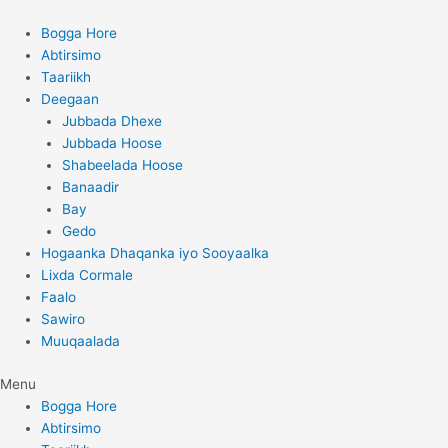
Skip
to
Bogga Hore
content
Abtirsimo
Taariikh
Deegaan
Jubbada Dhexe
Jubbada Hoose
Shabeelada Hoose
Banaadir
Bay
Gedo
Hogaanka Dhaqanka iyo Sooyaalka
Lixda Cormale
Faalo
Sawiro
Muuqaalada
Menu
Bogga Hore
Abtirsimo