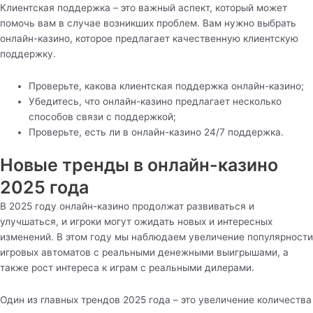
Клиентская поддержка – это важный аспект, который может
помочь вам в случае возникших проблем. Вам нужно выбрать
онлайн-казино, которое предлагает качественную клиентскую
поддержку.
Проверьте, какова клиентская поддержка онлайн-казино;
Убедитесь, что онлайн-казино предлагает несколько
способов связи с поддержкой;
Проверьте, есть ли в онлайн-казино 24/7 поддержка.
Новые тренды в онлайн-казино
2025 года
В 2025 году онлайн-казино продолжат развиваться и
улучшаться, и игроки могут ожидать новых и интересных
изменений. В этом году мы наблюдаем увеличение популярности
игровых автоматов с реальными денежными выигрышами, а
также рост интереса к играм с реальными дилерами.
Один из главных трендов 2025 года – это увеличение количества