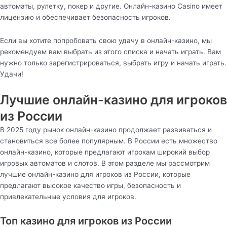
автоматы, рулетку, покер и другие. Онлайн-казино Casino имеет
лицензию и обеспечивает безопасность игроков.
Если вы хотите попробовать свою удачу в онлайн-казино, мы
рекомендуем вам выбрать из этого списка и начать играть. Вам
нужно только зарегистрироваться, выбрать игру и начать играть.
Удачи!
Лучшие онлайн-казино для игроков
из России
В 2025 году рынок онлайн-казино продолжает развиваться и
становиться все более популярным. В России есть множество
онлайн-казино, которые предлагают игрокам широкий выбор
игровых автоматов и слотов. В этом разделе мы рассмотрим
лучшие онлайн-казино для игроков из России, которые
предлагают высокое качество игры, безопасность и
привлекательные условия для игроков.
Топ казино для игроков из России