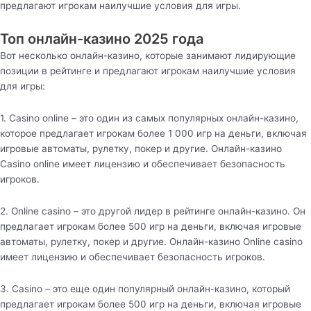
предлагают игрокам наилучшие условия для игры.
Топ онлайн-казино 2025 года
Вот несколько онлайн-казино, которые занимают лидирующие
позиции в рейтинге и предлагают игрокам наилучшие условия
для игры:
1. Casino online – это один из самых популярных онлайн-казино,
которое предлагает игрокам более 1 000 игр на деньги, включая
игровые автоматы, рулетку, покер и другие. Онлайн-казино
Casino online имеет лицензию и обеспечивает безопасность
игроков.
2. Online casino – это другой лидер в рейтинге онлайн-казино. Он
предлагает игрокам более 500 игр на деньги, включая игровые
автоматы, рулетку, покер и другие. Онлайн-казино Online casino
имеет лицензию и обеспечивает безопасность игроков.
3. Casino – это еще один популярный онлайн-казино, который
предлагает игрокам более 500 игр на деньги, включая игровые