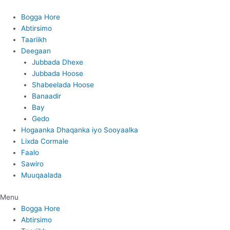
Skip
to
Bogga Hore
content
Abtirsimo
Taariikh
Deegaan
Jubbada Dhexe
Jubbada Hoose
Shabeelada Hoose
Banaadir
Bay
Gedo
Hogaanka Dhaqanka iyo Sooyaalka
Lixda Cormale
Faalo
Sawiro
Muuqaalada
Menu
Bogga Hore
Abtirsimo