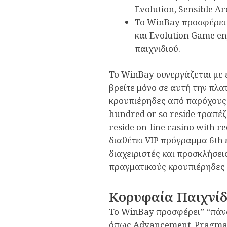
Evolution, Sensible Ar
Το WinBay προσφέρει 
και Evolution Game enj
παιχνιδιού.
Το WinBay συνεργάζεται με 
βρείτε μόνο σε αυτή την πλ
κρουπιέρηδες από παρόχους ό
hundred or so reside τραπέζ
reside on-line casino with 
διαθέτει VIP πρόγραμμα 6th
διαχειριστές και προσκλήσει
πραγματικούς κρουπιέρηδες 
Κορυφαία Παιχνίδ
Το WinBay προσφέρει” “πάνω
όπως Advancement, Pragmatic