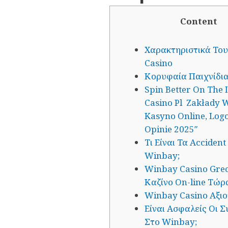
Content
Χαρακτηριστικά Το
Casino
Κορυφαία Παιχνίδι
Spin Better On The 
Casino Pl ️ Zakłady 
Kasyno Online, Log
Opinie 2025″
Τι Είναι Τα Acciden
Winbay;
Winbay Casino Grec
Καζίνο On-line Τώρ
Winbay Casino Αξιο
Είναι Ασφαλείς Οι 
Στο Winbay;