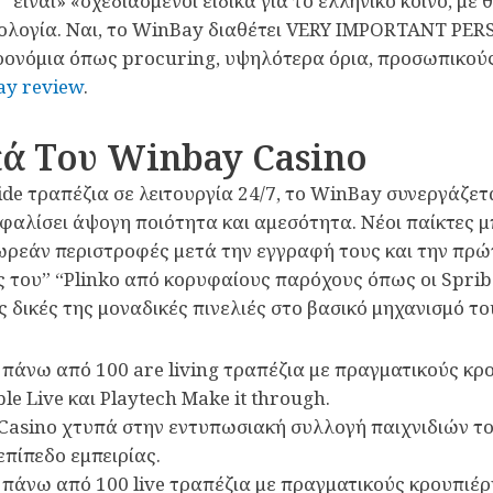
 είναι» «σχεδιασμένοι ειδικά για το ελληνικό κοινό, με
υθολογία. Ναι, το WinBay διαθέτει VERY IMPORTANT PE
ρονόμια όπως procuring, υψηλότερα όρια, προσωπικούς 
ay review
.
ά Του Winbay Casino
de τραπέζια σε λειτουργία 24/7, το WinBay συνεργάζετ
φαλίσει άψογη ποιότητα και αμεσότητα. Νέοι παίκτες 
ωρεάν περιστροφές μετά την εγγραφή τους και την πρ
 του” “Plinko από κορυφαίους παρόχους όπως οι Sprib
ς δικές της μοναδικές πινελιές στο βασικό μηχανισμό το
πάνω από 100 are living τραπέζια με πραγματικούς κ
le Live και Playtech Make it through.
Casino χτυπά στην εντυπωσιακή συλλογή παιχνιδιών του
επίπεδο εμπειρίας.
πάνω από 100 live τραπέζια με πραγματικούς κρουπιέ