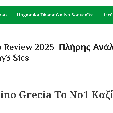
aan
Hogaanka Dhaqanka Iyo Sooyaalka
Lix
 Review 2025 ️ Πλήρης Ανά
y3 Sics
no Grecia Το Νο1 Καζί