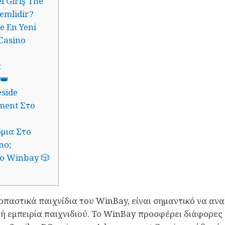
 Giriş The
nemlidir?
e En Yeni
 Casino
α
 👑
side
ment Στο
μια Στο
no;
το Winbay 🎲
ρπαστικά παιχνίδια του WinBay, είναι σημαντικό να α
ή εμπειρία παιχνιδιού. Το WinBay προσφέρει διάφορες 