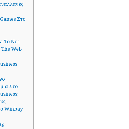
Συναλλαγές
t Games Στο
ia Το Νο1
y The Web
usiness
νο
μια Στο
usiness;
ους
το Winbay
ng