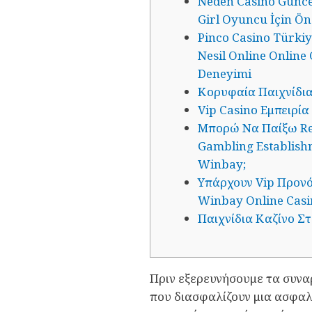
Neden Casino Güncel
Girl Oyuncu İçin Ö
Pinco Casino Türkiy
Nesil Online Online
Deneyimi
Κορυφαία Παιχνίδι
Vip Casino Εμπειρία
Μπορώ Να Παίξω Re
Gambling Establish
Winbay;
Υπάρχουν Vip Προνό
Winbay Online Casi
Παιχνίδια Καζίνο Σ
Πριν εξερευνήσουμε τα συνα
που διασφαλίζουν μια ασφαλ