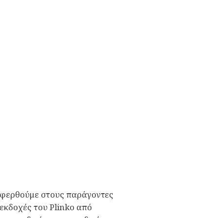
ναφερθούμε στους παράγοντες
εκδοχές του Plinko από