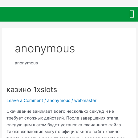
Skip
M
to
content
anonymous
anonymous
казино 1xslots
казино
1xslots
Leave a Comment
/
anonymous
/
webmaster
Скачивание занимает всего несколько секунд и не
требует сложных действий. После завершения этапа,
следующим шагом будет установка скачанного файла.
Также желающие могут с официального сайта казино