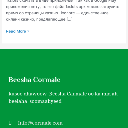
1xslots скачать в виде приложения. Так как в Google Play
приложения нету, то его файл 1xslots apk можно загрузить
прямо со страницы казино. 1хслотс — единственное
онлайн казино, предлагающее […]
Read More »
Beesha Cormale
kusoo dhawoow Beesha Carmale oo ka mid ah
beelaha soomaaliyeed
Info@cormale.com